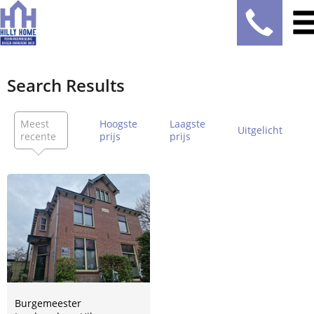
Search Results
Meest
Hoogste
Laagste
Uitgelicht
recente
prijs
prijs
Burgemeester