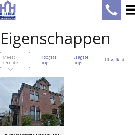
Eigenschappen
Meest
Hoogste
Laagste
Uitgelicht
recente
prijs
prijs