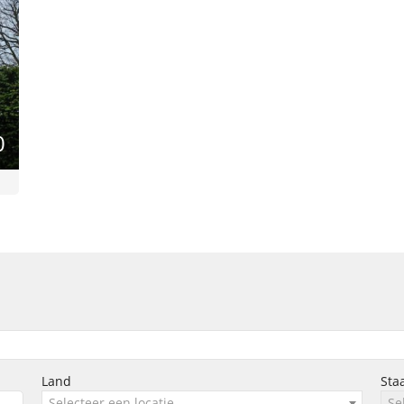
0
Land
Sta
Selecteer een locatie
Se