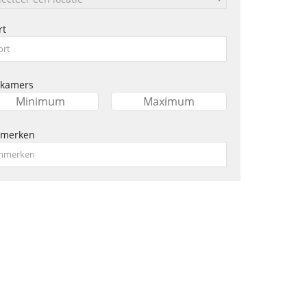
rt
kamers
nmerken